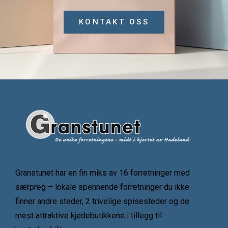
KONTAKT OSS
Granstunet har en fin miks av 16 forretninger med
særpreg – lokale spennende forretninger du ikke
finner andre steder, 2 trivelige spisesteder og de
mest attraktive kjedebutikkene i tillegg til