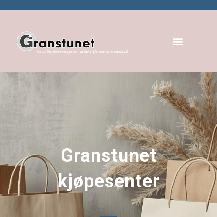
Granstunet
kjøpesenter