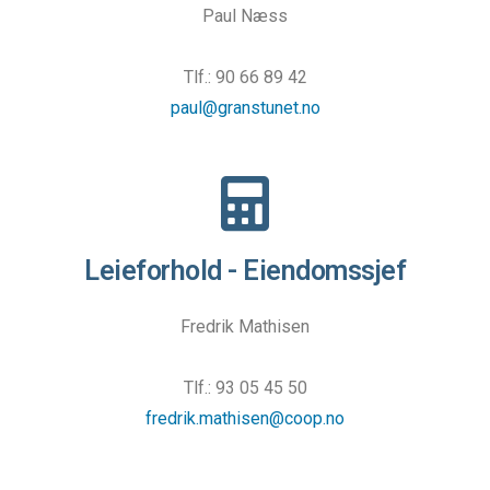
Paul Næss
Tlf.: 90 66 89 42
paul@granstunet.no
Leieforhold - Eiendomssjef
Fredrik Mathisen
Tlf.: 93 05 45 50‬
fredrik.mathisen@coop.no