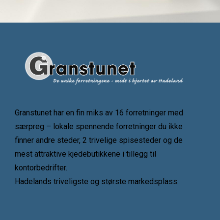
Granstunet har en fin miks av 16 forretninger med
særpreg – lokale spennende forretninger du ikke
finner andre steder, 2 trivelige spisesteder og de
mest attraktive kjedebutikkene i tillegg til
kontorbedrifter.
Hadelands triveligste og største markedsplass.