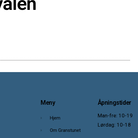
valen
Meny
Åpningstider
Man-fre: 10-19
Hjem
Lørdag: 10-18
Om Granstunet