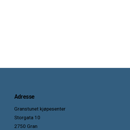
Adresse
Granstunet kjøpesenter
Storgata 10
2750 Gran