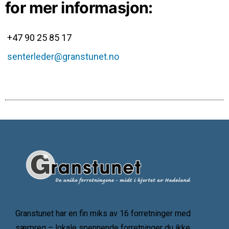
for mer informasjon:
+47 90 25 85 17
senterleder@granstunet.no
Granstunet har en fin miks av 16 forretninger med
særpreg – lokale spennende forretninger du ikke